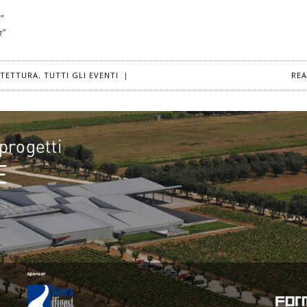
o”
h”
ITETTURA
,
TUTTI GLI EVENTI
|
RE