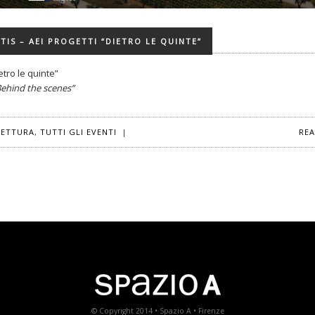
IS – AEI PROGETTI “DIETRO LE QUINTE”
etro le quinte”
“Behind the scenes”
TETTURA
,
TUTTI GLI EVENTI
|
RE
© Copyright 2014 • Spazio A • Firenze