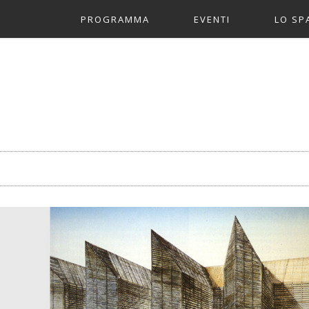
PROGRAMMA
EVENTI
LO SP
2017 ALL’OPERA
ALL’OPERA!
PARTN
CONTAMINAZIONI
UFFIC
SGUARDI TRASVERSAL
FIRENZE CAPITALE
COSTRUIRE L’ARCHIT
CONVERSAZIONI
TUTTI GLI EVENTI