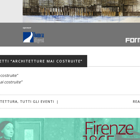
ETTI “ARCHITETTURE MAI COSTRUITE”
 costruite”
ai costruite”
ITETTURA
,
TUTTI GLI EVENTI
|
RE