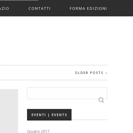
AZIO
CONTATTI
FORMA EDIZIONI
ERS
IO STAMPA
I
OLDER POSTS
ETTURA
Ricerca
per:
EVENTI | EVENTS
Giugno 2017