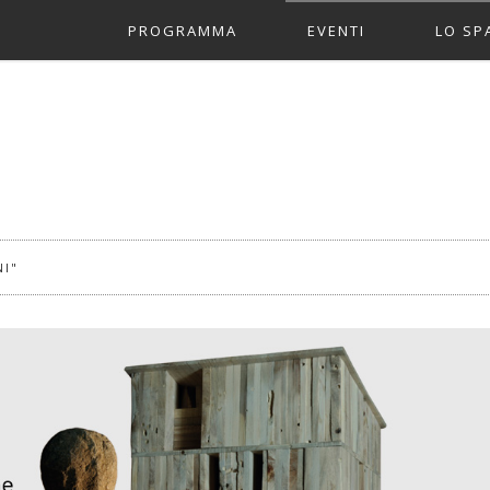
PROGRAMMA
EVENTI
LO SP
2017 ALL’OPERA
ALL’OPERA!
PARTN
CONTAMINAZIONI
UFFIC
SGUARDI TRASVERSAL
NI"
FIRENZE CAPITALE
COSTRUIRE L’ARCHIT
CONVERSAZIONI
TUTTI GLI EVENTI