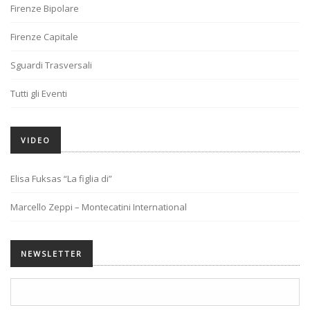
Firenze Bipolare
Firenze Capitale
Sguardi Trasversali
Tutti gli Eventi
VIDEO
Elisa Fuksas “La figlia di”
Marcello Zeppi – Montecatini International
NEWSLETTER