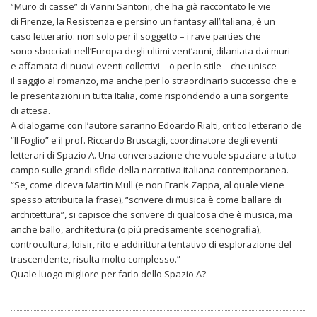
“Muro di casse” di Vanni Santoni, che ha già raccontato le vie
di Firenze, la Resistenza e persino un fantasy all’italiana, è un
caso letterario: non solo per il soggetto – i rave parties che
sono sbocciati nell’Europa degli ultimi vent’anni, dilaniata dai muri
e affamata di nuovi eventi collettivi – o per lo stile – che unisce
il saggio al romanzo, ma anche per lo straordinario successo che e
le presentazioni in tutta Italia, come rispondendo a una sorgente
di attesa.
A dialogarne con l’autore saranno Edoardo Rialti, critico letterario de
“Il Foglio” e il prof. Riccardo Bruscagli, coordinatore degli eventi
letterari di Spazio A. Una conversazione che vuole spaziare a tutto
campo sulle grandi sfide della narrativa italiana contemporanea.
“Se, come diceva Martin Mull (e non Frank Zappa, al quale viene
spesso attribuita la frase), “scrivere di musica è come ballare di
architettura”, si capisce che scrivere di qualcosa che è musica, ma
anche ballo, architettura (o più precisamente scenografia),
controcultura, loisir, rito e addirittura tentativo di esplorazio­ne del
trascendente, risulta molto complesso.”
Quale luogo migliore per farlo dello Spazio A?